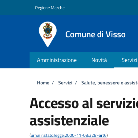
Salta al contenuto principale
Skip to footer content
Regione Marche
Comune di Visso
Amministrazione
Novità
Servizi
Briciole di pane
Home
/
Servizi
/
Salute, benessere e assis
Accesso al servizi
assistenziale
(
urn:nir:stato:legge:2000-11-08;328~art6
)