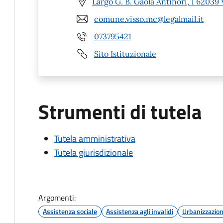
Largo G. B. Gaola Antinori, 1 62039
comune.visso.mc@legalmail.it
073795421
Sito Istituzionale
Strumenti di tutela
Tutela amministrativa
Tutela giurisdizionale
Argomenti:
Assistenza sociale
Assistenza agli invalidi
Urbanizzazio