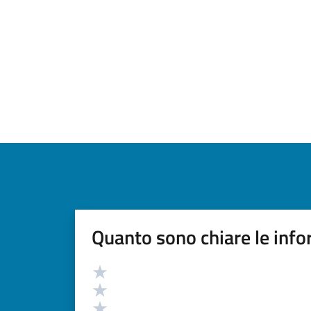
Quanto sono chiare le info
Valutazione
Valuta 5 stelle su 5
Valuta 4 stelle su 5
Valuta 3 stelle su 5