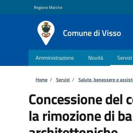
Salta al contenuto principale
Skip to footer content
Regione Marche
Comune di Visso
Amministrazione
Novità
Servizi
Briciole di pane
Home
/
Servizi
/
Salute, benessere e assis
Concessione del c
la rimozione di ba
architettoniche