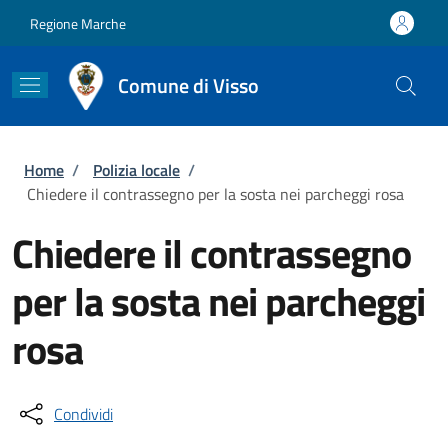
Salta al contenuto principale
Skip to footer content
Regione Marche
Comune di Visso
Briciole di pane
Home
/
Polizia locale
/
Chiedere il contrassegno per la sosta nei parcheggi rosa
Chiedere il contrassegno
per la sosta nei parcheggi
rosa
Condividi