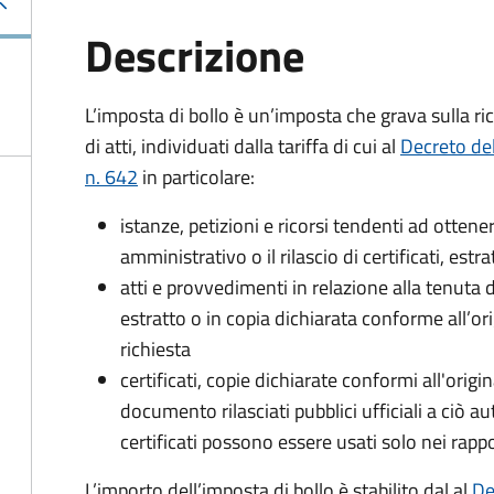
Descrizione
L’imposta di bollo è un’imposta che grava sulla ric
di atti, individuati dalla tariffa di cui al
Decreto de
n. 642
in particolare:
istanze, petizioni e ricorsi tendenti ad otte
amministrativo o il rilascio di certificati, estrat
atti e provvedimenti in relazione alla tenuta di
estratto o in copia dichiarata conforme all’or
richiesta
certificati, copie dichiarate conformi all'origi
documento rilasciati pubblici ufficiali a ciò aut
certificati possono essere usati solo nei rappor
L’importo dell’imposta di bollo è stabilito dal al
De