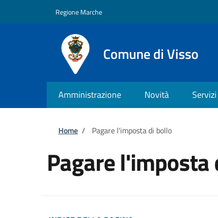
Salta al contenuto principale
Skip to footer content
Regione Marche
Comune di Visso
Amministrazione
Novità
Servizi
Briciole di pane
Home
/
Pagare l'imposta di bollo
Pagare l'imposta 